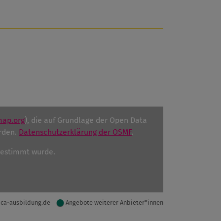
map.org
), die auf Grundlage der Open Data
rden.
Datenschutzerklärung der OSMF
.
ugestimmt wurde.
ica-ausbildung.de
Angebote weiterer Anbieter*innen