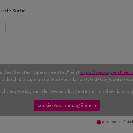
iterte Suche
en des Dienstes “OpenStreetMap” ein (
https://www.openstreet
) durch die OpenStreetMap Foundation (OSMF) angeboten we
nicht angezeigt, weil der Verwendung externer Inhalte nicht z
Cookie-Zustimmung ändern
Angebote auf jule