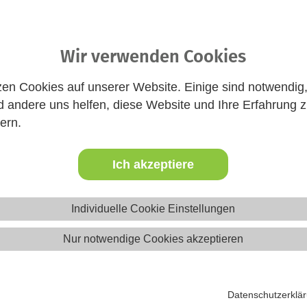
Website
Wir verwenden Cookies
zen Cookies auf unserer Website. Einige sind notwendig
 andere uns helfen, diese Website und Ihre Erfahrung 
ern.
Ich akzeptiere
eica-Ausbildung in Sachsen-Anh
Individuelle Cookie Einstellungen
Ausbildung?
Nur notwendige Cookies akzeptieren
ehrenamtliches Engagement in der Jugendarbeit. Hier lernst du,
elche rechtlichen Regelungen zu beachten sind und wie man Ma
Angebote der Jugendarbeit betreuen.
Datenschutzerklä