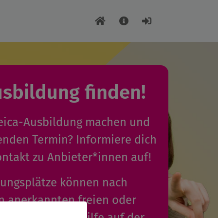
usbildung finden!
uleica-Ausbildung machen und
enden Termin? Informiere dich
ntakt zu Anbieter*innen auf!
dungsplätze können nach
 anerkannten freien oder
gern der Jugendhilfe auf der