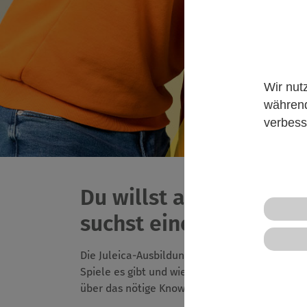
Wir nut
während
verbess
Du willst an einer Jul
suchst eine passende 
Die Juleica-Ausbildung ist die Basis für dein 
Spiele es gibt und wie man diese anleitet, w
über das nötige Know-How und kannst selber 