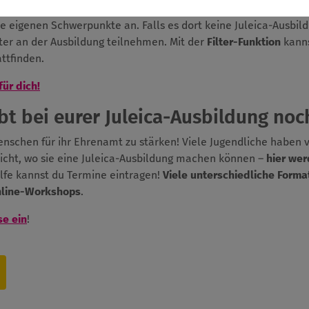
 dem Jugendverband bzw. dem Träger machst, bei dem du anschl
ie eigenen Schwerpunkte an. Falls es dort keine Juleica-Ausbil
er an der Ausbildung teilnehmen. Mit der
Filter-Funktion
kanns
ttfinden.
für dich!
t bei eurer Juleica-Ausbildung noch
Menschen für ihr Ehrenamt zu stärken! Viele Jugendliche haben 
icht, wo sie eine Juleica-Ausbildung machen können –
hier wer
ilfe kannst du Termine eintragen!
Viele unterschiedliche Forma
nline-Workshops
.
se ein
!