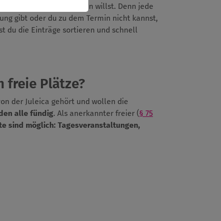
ießend auch aktiv werden willst. Denn jede
dung gibt oder du zu dem Termin nicht kannst,
t du die Einträge sortieren und schnell
 freie Plätze?
von der Juleica gehört und wollen die
den alle fündig
. Als anerkannter freier (
§ 75
te sind möglich:
Tagesveranstaltungen,