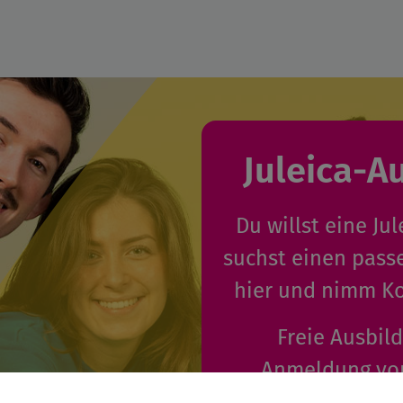
Juleica-A
Du willst eine J
suchst einen pass
hier und nimm Ko
Freie Ausbil
Anmeldung von
öffentlichen Trä