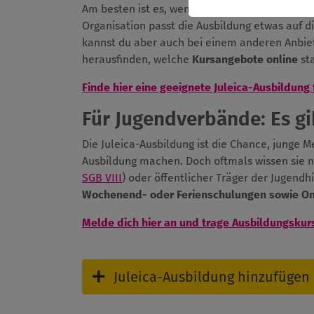
Am besten ist es, wenn du die Ausbildung bei
Organisation passt die Ausbildung etwas auf d
kannst du aber auch bei einem anderen Anbiet
herausfinden, welche
Kursangebote online
sta
Finde hier eine geeignete Juleica-Ausbildung 
Für Jugendverbände: Es gib
Die Juleica-Ausbildung ist die Chance, junge 
Ausbildung machen. Doch oftmals wissen sie n
SGB VIII
) oder öffentlicher Träger der Jugendh
Wochenend- oder Ferienschulungen sowie O
Melde dich hier an und trage Ausbildungskur
Juleica-Ausbildung hinzufügen