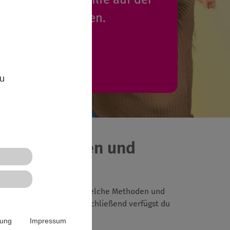
 eintragen werden.
Mehr Infos
,
zu
alt teilnehmen und
 wie eine "Gruppe tickt", welche Methoden und
ßnahmen organisiert. Anschließend verfügst du
rung
Impressum