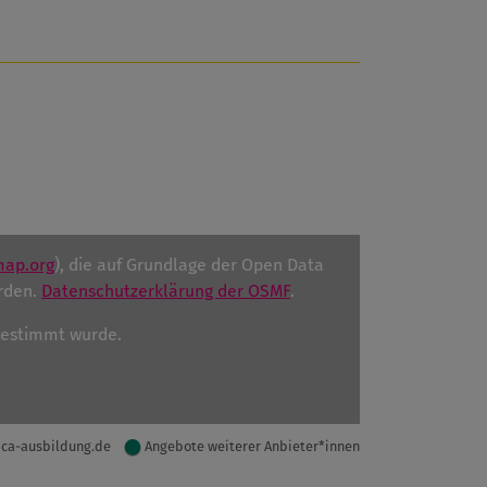
map.org
), die auf Grundlage der Open Data
rden.
Datenschutzerklärung der OSMF
.
ugestimmt wurde.
ica-ausbildung.de
Angebote weiterer Anbieter*innen