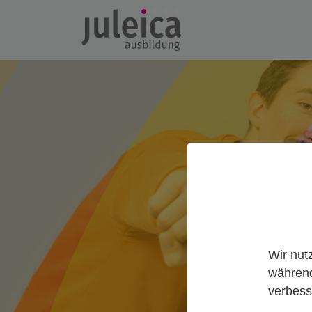
Wir nut
während
verbess