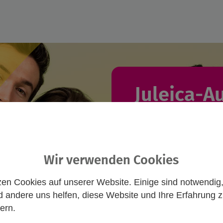
Juleica-A
Du willst eine J
suchst einen pass
Wir verwenden Cookies
hier und nimm Ko
zen Cookies auf unserer Website. Einige sind notwendig
Freie Ausbil
 andere uns helfen, diese Website und Ihre Erfahrung 
Anmeldung von
ern.
öffentlichen Trä