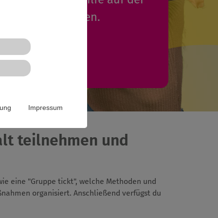
 eintragen werden.
Mehr Infos
rung
Impressum
alt teilnehmen und
 wie eine "Gruppe tickt", welche Methoden und
ßnahmen organisiert. Anschließend verfügst du