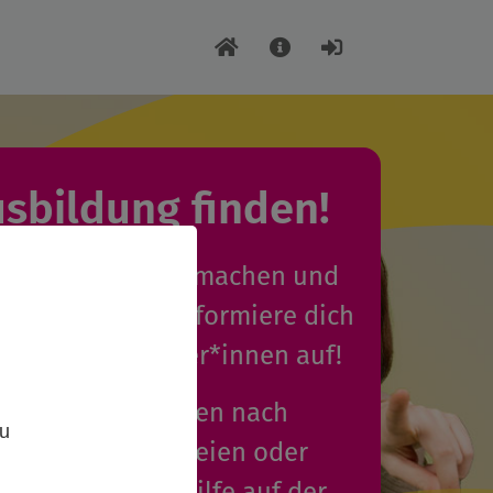
usbildung finden!
uleica-Ausbildung machen und
enden Termin? Informiere dich
ntakt zu Anbieter*innen auf!
,
dungsplätze können nach
zu
 anerkannten freien oder
gern der Jugendhilfe auf der