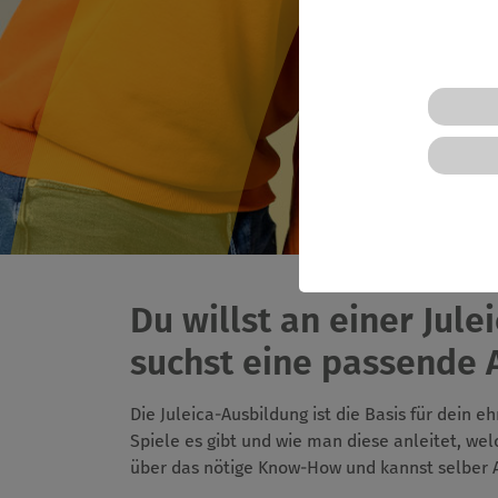
Du willst an einer Jul
suchst eine passende 
Die Juleica-Ausbildung ist die Basis für dein 
Spiele es gibt und wie man diese anleitet, w
über das nötige Know-How und kannst selber 