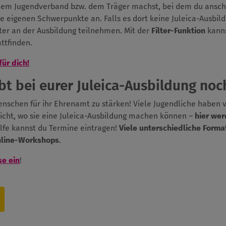
 dem Jugendverband bzw. dem Träger machst, bei dem du anschl
ie eigenen Schwerpunkte an. Falls es dort keine Juleica-Ausbil
er an der Ausbildung teilnehmen. Mit der
Filter-Funktion
kanns
ttfinden.
für dich!
t bei eurer Juleica-Ausbildung noch
Menschen für ihr Ehrenamt zu stärken! Viele Jugendliche haben 
icht, wo sie eine Juleica-Ausbildung machen können –
hier wer
ilfe kannst du Termine eintragen!
Viele unterschiedliche Forma
nline-Workshops
.
se ein
!