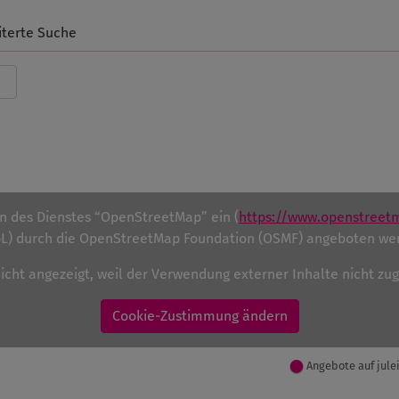
iterte Suche
en des Dienstes “OpenStreetMap” ein (
https://www.openstreet
) durch die OpenStreetMap Foundation (OSMF) angeboten we
nicht angezeigt, weil der Verwendung externer Inhalte nicht z
Cookie-Zustimmung ändern
Angebote auf jule