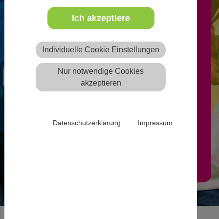
Ich akzeptiere
Freie Ausbildungsplätze können
nach Anmeldung von
Individuelle Cookie Einstellungen
anerkannten freien oder
Nur notwendige Cookies
öffentlichen Trägern der
akzeptieren
Jugendhilfe auf der Website
eintragen werden.
Datenschutzerklärung
Impressum
Mehr Infos