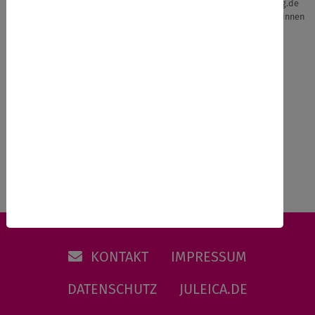
Angebote auf juleica-ausbildung.de
Angebote weiterer Anbieter*innen
sortieren nach / filtern:
Name
Datum
Datum
Region
Art
Verband
Online-Kurse
Favoriten
0
KONTAKT
IMPRESSUM
DATENSCHUTZ
JULEICA.DE