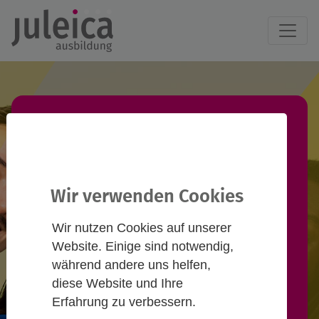
Juleica-Ausbildung
finden!
Wir verwenden Cookies
Du willst eine Juleica-Ausbildung
Wir nutzen Cookies auf unserer
machen und suchst einen
Website. Einige sind notwendig,
passenden Termin? Informiere
während andere uns helfen,
diese Website und Ihre
dich hier und nimm Kontakt zu
Erfahrung zu verbessern.
Anbieter*innen auf!