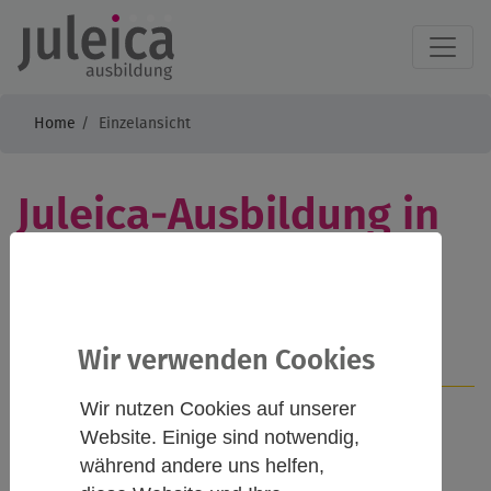
Home
Einzelansicht
Juleica-Ausbildung in
zwei Modulen 2027
Wir verwenden Cookies
Infos
Kontakt
Wir nutzen Cookies auf unserer
Website. Einige sind notwendig,
Beschreibung
während andere uns helfen,