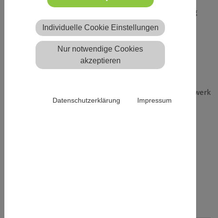
Sei dabei! Werde Teamer*in für Bildung und Betreuung
beim Jugendherbergswerk!
Individuelle Cookie Einstellungen
Nur notwendige Cookies
Veranstalter*in
akzeptieren
Deutsches
Jugendherbergswerk
Datenschutzerklärung
Impressum
Kategorien
Art: