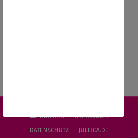
18.09.2026
Ausbildung nach Richtlinie in
Sachsen-Anhalt,
Zurück
KONTAKT
IMPRESSUM
DATENSCHUTZ
JULEICA.DE