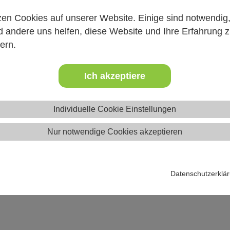
dung lernst du deine Rechte und Pflichten als Betreuer*in kenne
r Gruppendynamik an und triffst erste Kontakte zur Vernetzun
zen Cookies auf unserer Website. Einige sind notwendig
 andere uns helfen, diese Website und Ihre Erfahrung 
ern.
Workshops, welche sich über vier bis sechs Tage verteilen, kön
 Ausbildungen und Studien erhöhen kann.
Ich akzeptiere
rundlage für den freiwilligen Dienst und berechtigt dich beispi
Individuelle Cookie Einstellungen
 an der Schulung zertifiziert teilzunehmen. Ab 16 erhältst du d
Nur notwendige Cookies akzeptieren
Datenschutzerklä
nd Kinder- und Jugenderholungszentren Sachsen-Anhalt e.V. (K