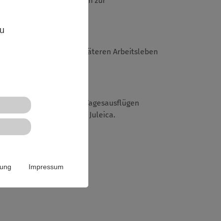
n, eignest dir Fähigkeiten zur
g.
,
zu
nen dir auch in deinem späteren Arbeitsleben
elsweise, als Betreuer an Tagesausflügen
ann deine personalisierte Juleica.
rung
Impressum
IEZ)