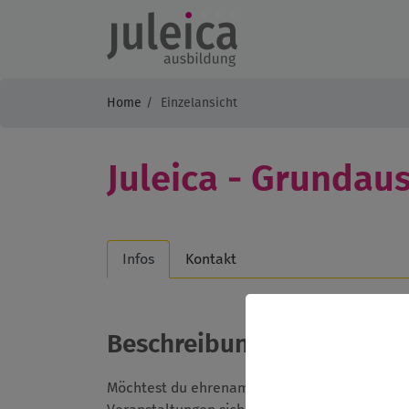
Home
Einzelansicht
Juleica - Grundau
Infos
Kontakt
Beschreibung
Möchtest du ehrenamtlich mit Kindern arbeite