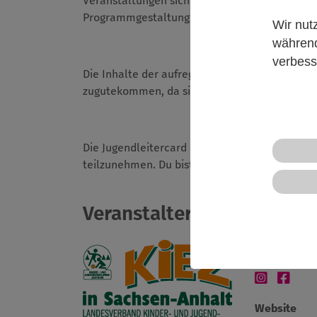
Veranstaltungen sichern. In der Juleica-Ausbil
Programmgestaltung und Aufrechterhaltung de
Wir nut
während
verbess
Die Inhalte der aufregenden und interaktiven 
zugutekommen, da sie deine Attraktivität für
Die Jugendleitercard bildet eine gesetzliche G
teilzunehmen. Du bist ab 14 Jahren berechtigt,
Veranstalter*in
Landesverba
Website